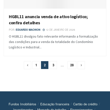
HGBL11 anuncia venda de ativo logístico;
confira detalhes
POR:
EDUARDO MACHION
12 DE JANEIRO DE 2026
O HGBL11 divulgou fato relevante informando a formalização
das condições para a venda da totalidade do Condomínio
Logístico e Industrial...
1
2
3
…
28
Fundos Imobiliários
Educação financeira
Cartão de crédito
Investimentos
Mercado de trabalho
Financiamentos