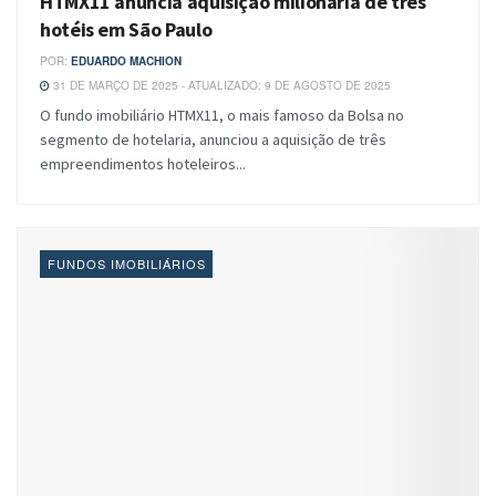
HTMX11 anuncia aquisição milionária de três
hotéis em São Paulo
POR:
EDUARDO MACHION
31 DE MARÇO DE 2025 - ATUALIZADO: 9 DE AGOSTO DE 2025
O fundo imobiliário HTMX11, o mais famoso da Bolsa no
segmento de hotelaria, anunciou a aquisição de três
empreendimentos hoteleiros...
FUNDOS IMOBILIÁRIOS