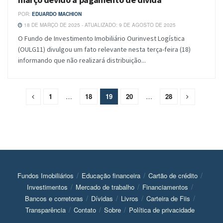
POR:
EDUARDO MACHION
18 DE MARÇO DE 2025 - ATUALIZADO: 9 DE AGOSTO DE 2025
O Fundo de Investimento Imobiliário Ourinvest Logística
(OULG11) divulgou um fato relevante nesta terça-feira (18)
informando que não realizará distribuição...
1
…
18
19
20
…
28
Fundos Imobiliários
Educação financeira
Cartão de crédito
Investimentos
Mercado de trabalho
Financiamentos
Bancos e corretoras
Dívidas
Livros
Carteira de Fiis
Transparência
Contato
Sobre
Política de privacidade