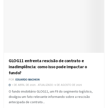
GLOG11 enfrenta rescisão de contrato e
inadimplência: como isso pode impactar o
fundo?
POR:
EDUARDO MACHION
1 DE ABRIL DE 2025 - ATUALIZADO: 9 DE AGOSTO DE 2025
O fundo imobiliário GLOG11, um FII do segmento logístico,
divulgou um fato relevante informando sobre a rescisão
antecipada de contrato...